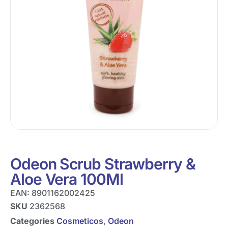
Odeon Scrub Strawberry &
Aloe Vera 100Ml
EAN:
8901162002425
SKU
2362568
Categories
Cosmeticos
,
Odeon