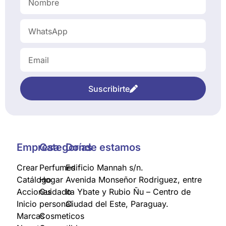
Suscribirte
Empresa
Categorías
Donde estamos
Crear
Perfumes
Edificio Mannah s/n.
Catálogo
Hogar
Avenida Monseñor Rodriguez, entre
Acciones
Cuidado
Ita Ybate y Rubio Ñu – Centro de
Inicio
personal
Ciudad del Este, Paraguay.
Marcas
Cosmeticos