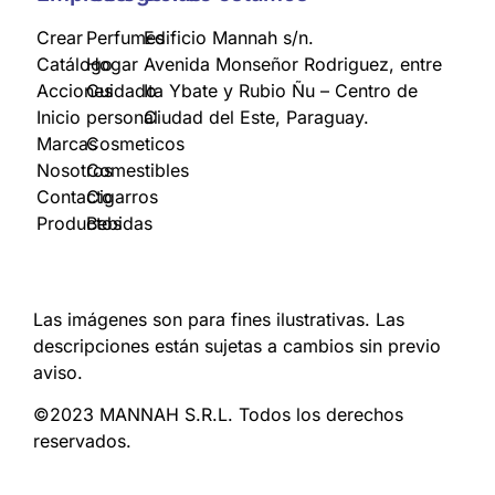
Crear
Perfumes
Edificio Mannah s/n.
Catálogo
Hogar
Avenida Monseñor Rodriguez, entre
Acciones
Cuidado
Ita Ybate y Rubio Ñu – Centro de
Inicio
personal
Ciudad del Este, Paraguay.
Marcas
Cosmeticos
Nosotros
Comestibles
Contacto
Cigarros
Productos
Bebidas
Las imágenes son para fines ilustrativas. Las
descripciones están sujetas a cambios sin previo
aviso.
©2023 MANNAH S.R.L. Todos los derechos
reservados.