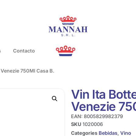
s
Contacto
io Venezie 750Ml Casa B.
Vin Ita Bott
Venezie 75
EAN:
8005829982379
SKU
1020006
Categories
Bebidas
,
Vino