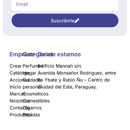
Suscribirte
Empresa
Categorías
Donde estamos
Crear
Perfumes
Edificio Mannah s/n.
Catálogo
Hogar
Avenida Monseñor Rodriguez, entre
Acciones
Cuidado
Ita Ybate y Rubio Ñu – Centro de
Inicio
personal
Ciudad del Este, Paraguay.
Marcas
Cosmeticos
Nosotros
Comestibles
Contacto
Cigarros
Productos
Bebidas