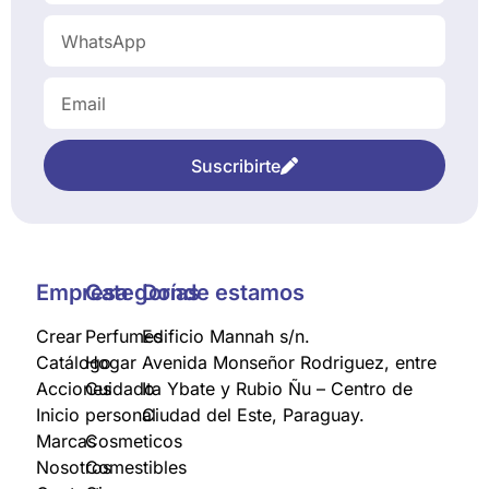
Suscribirte
Empresa
Categorías
Donde estamos
Crear
Perfumes
Edificio Mannah s/n.
Catálogo
Hogar
Avenida Monseñor Rodriguez, entre
Acciones
Cuidado
Ita Ybate y Rubio Ñu – Centro de
Inicio
personal
Ciudad del Este, Paraguay.
Marcas
Cosmeticos
Nosotros
Comestibles