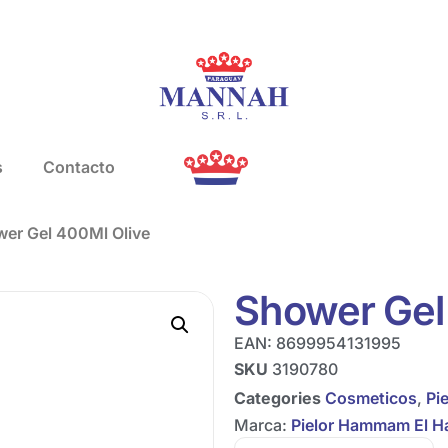
s
Contacto
wer Gel 400Ml Olive
Shower Gel
EAN:
8699954131995
SKU
3190780
Categories
Cosmeticos
,
Pi
Marca:
Pielor Hammam El H