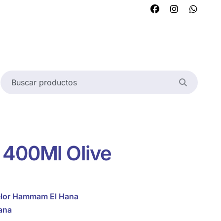
 400Ml Olive
elor Hammam El Hana
ana