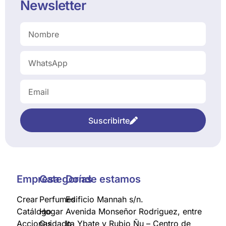
Newsletter
Suscribirte
Empresa
Categorías
Donde estamos
Crear
Perfumes
Edificio Mannah s/n.
Catálogo
Hogar
Avenida Monseñor Rodriguez, entre
Acciones
Cuidado
Ita Ybate y Rubio Ñu – Centro de