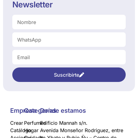
Newsletter
Suscribirte
Empresa
Categorías
Donde estamos
Crear
Perfumes
Edificio Mannah s/n.
Catálogo
Hogar
Avenida Monseñor Rodriguez, entre
Acciones
Cuidado
Ita Ybate y Rubio Ñu – Centro de