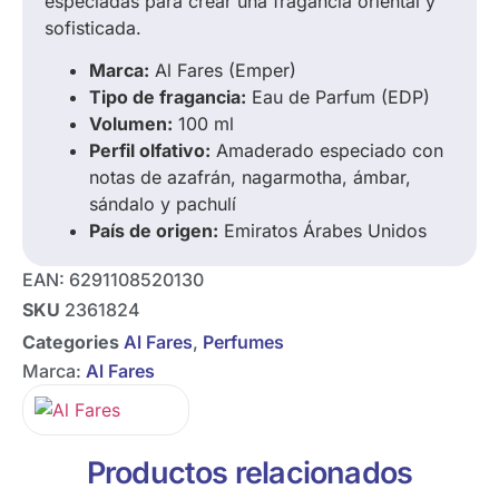
especiadas para crear una fragancia oriental y
sofisticada.
Marca:
Al Fares (Emper)
Tipo de fragancia:
Eau de Parfum (EDP)
Volumen:
100 ml
Perfil olfativo:
Amaderado especiado con
notas de azafrán, nagarmotha, ámbar,
sándalo y pachulí
País de origen:
Emiratos Árabes Unidos
EAN:
6291108520130
SKU
2361824
Categories
Al Fares
,
Perfumes
Marca:
Al Fares
Productos relacionados