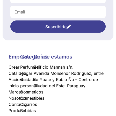
Suscribirte
Empresa
Categorías
Donde estamos
Crear
Perfumes
Edificio Mannah s/n.
Catálogo
Hogar
Avenida Monseñor Rodriguez, entre
Acciones
Cuidado
Ita Ybate y Rubio Ñu – Centro de
Inicio
personal
Ciudad del Este, Paraguay.
Marcas
Cosmeticos
Nosotros
Comestibles
Contacto
Cigarros
Productos
Bebidas