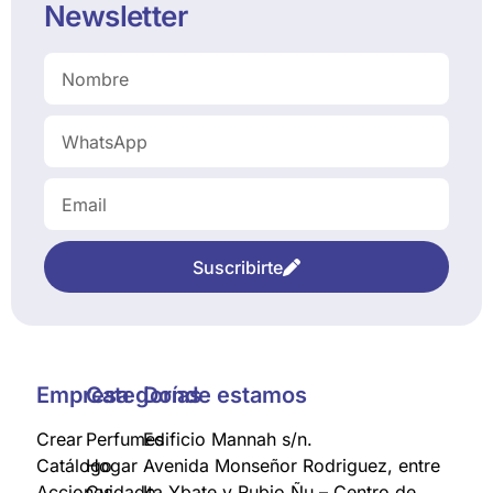
Newsletter
Suscribirte
Empresa
Categorías
Donde estamos
Crear
Perfumes
Edificio Mannah s/n.
Catálogo
Hogar
Avenida Monseñor Rodriguez, entre
Acciones
Cuidado
Ita Ybate y Rubio Ñu – Centro de