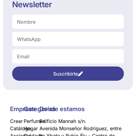
Newsletter
Suscribirte
Empresa
Categorías
Donde estamos
Crear
Perfumes
Edificio Mannah s/n.
Catálogo
Hogar
Avenida Monseñor Rodriguez, entre
Acciones
Cuidado
Ita Ybate y Rubio Ñu – Centro de