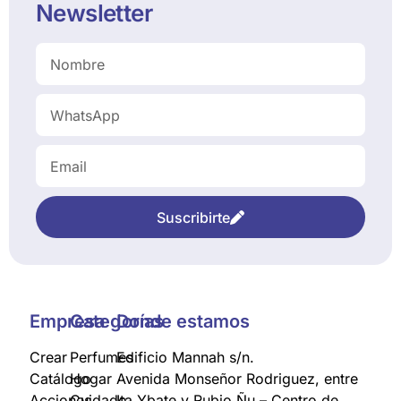
Newsletter
Suscribirte
Empresa
Categorías
Donde estamos
Crear
Perfumes
Edificio Mannah s/n.
Catálogo
Hogar
Avenida Monseñor Rodriguez, entre
Acciones
Cuidado
Ita Ybate y Rubio Ñu – Centro de