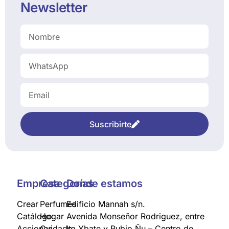
Newsletter
Suscribirte
Empresa
Categorías
Donde estamos
Crear
Perfumes
Edificio Mannah s/n.
Catálogo
Hogar
Avenida Monseñor Rodriguez, entre
Acciones
Cuidado
Ita Ybate y Rubio Ñu – Centro de