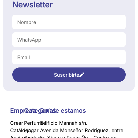
Newsletter
Suscribirte
Empresa
Categorías
Donde estamos
Crear
Perfumes
Edificio Mannah s/n.
Catálogo
Hogar
Avenida Monseñor Rodriguez, entre
Acciones
Cuidado
Ita Ybate y Rubio Ñu – Centro de