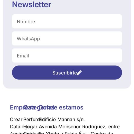
Newsletter
Suscribirte
Empresa
Categorías
Donde estamos
Crear
Perfumes
Edificio Mannah s/n.
Catálogo
Hogar
Avenida Monseñor Rodriguez, entre
Acciones
Cuidado
Ita Ybate y Rubio Ñu – Centro de