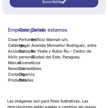
Suscribirte
Empresa
Categorías
Donde estamos
Crear
Perfumes
Edificio Mannah s/n.
Catálogo
Hogar
Avenida Monseñor Rodriguez, entre
Acciones
Cuidado
Ita Ybate y Rubio Ñu – Centro de
Inicio
personal
Ciudad del Este, Paraguay.
Marcas
Cosmeticos
Nosotros
Comestibles
Contacto
Cigarros
Productos
Bebidas
Las imágenes son para fines ilustrativas. Las
descripciones están sujetas a cambios sin previo