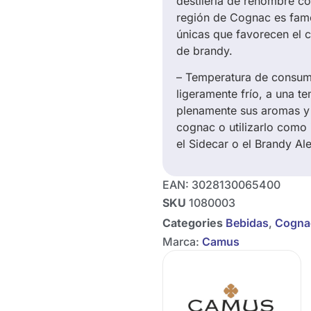
destilería de renombre co
región de Cognac es famo
únicas que favorecen el c
de brandy.
– Temperatura de consum
ligeramente frío, a una t
plenamente sus aromas y 
cognac o utilizarlo como 
el Sidecar o el Brandy Al
EAN:
3028130065400
SKU
1080003
Categories
Bebidas
,
Cogna
Marca:
Camus