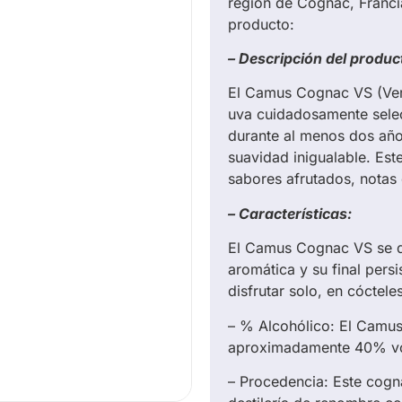
región de Cognac, Francia
producto:
– Descripción del produc
El Camus Cognac VS (Ver
uva cuidadosamente selec
durante al menos dos años,
suavidad inigualable. Es
sabores afrutados, notas d
– Características:
El Camus Cognac VS se d
aromática y su final pers
disfrutar solo, en cócte
– % Alcohólico: El Camus
aproximadamente 40% vo
– Procedencia: Este cogn