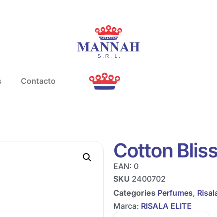
s
Contacto
Cotton Blis
EAN:
0
SKU
2400702
Categories
Perfumes
,
Risala
Marca:
RISALA ELITE