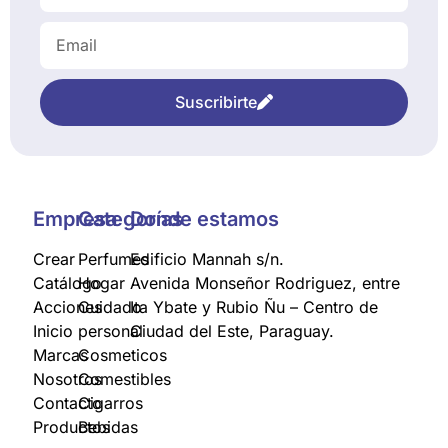
Suscribirte
Empresa
Categorías
Donde estamos
Crear
Perfumes
Edificio Mannah s/n.
Catálogo
Hogar
Avenida Monseñor Rodriguez, entre
Acciones
Cuidado
Ita Ybate y Rubio Ñu – Centro de
Inicio
personal
Ciudad del Este, Paraguay.
Marcas
Cosmeticos
Nosotros
Comestibles
Contacto
Cigarros
Productos
Bebidas