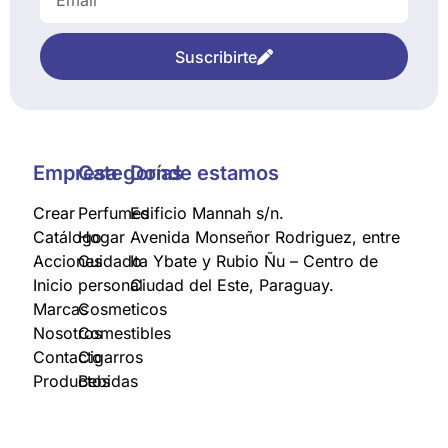
Suscribirte
Empresa
Categorías
Donde estamos
Crear
Perfumes
Edificio Mannah s/n.
Catálogo
Hogar
Avenida Monseñor Rodriguez, entre
Acciones
Cuidado
Ita Ybate y Rubio Ñu – Centro de
Inicio
personal
Ciudad del Este, Paraguay.
Marcas
Cosmeticos
Nosotros
Comestibles
Contacto
Cigarros
Productos
Bebidas