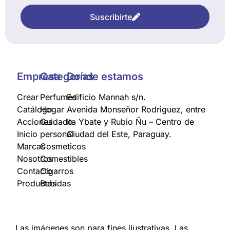
Suscribirte
Empresa
Categorías
Donde estamos
Crear
Perfumes
Edificio Mannah s/n.
Catálogo
Hogar
Avenida Monseñor Rodriguez, entre
Acciones
Cuidado
Ita Ybate y Rubio Ñu – Centro de
Inicio
personal
Ciudad del Este, Paraguay.
Marcas
Cosmeticos
Nosotros
Comestibles
Contacto
Cigarros
Productos
Bebidas
Las imágenes son para fines ilustrativas. Las