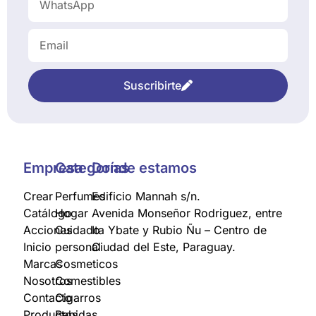
Suscribirte
Empresa
Categorías
Donde estamos
Crear
Perfumes
Edificio Mannah s/n.
Catálogo
Hogar
Avenida Monseñor Rodriguez, entre
Acciones
Cuidado
Ita Ybate y Rubio Ñu – Centro de
Inicio
personal
Ciudad del Este, Paraguay.
Marcas
Cosmeticos
Nosotros
Comestibles
Contacto
Cigarros
Productos
Bebidas