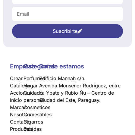
Suscribirte
Empresa
Categorías
Donde estamos
Crear
Perfumes
Edificio Mannah s/n.
Catálogo
Hogar
Avenida Monseñor Rodriguez, entre
Acciones
Cuidado
Ita Ybate y Rubio Ñu – Centro de
Inicio
personal
Ciudad del Este, Paraguay.
Marcas
Cosmeticos
Nosotros
Comestibles
Contacto
Cigarros
Productos
Bebidas