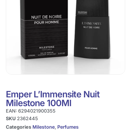
Emper L’Immensite Nuit
Milestone 100Ml
EAN:
6294021900355
SKU
2362445
Categories
Milestone
,
Perfumes