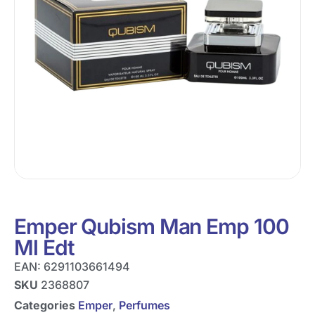
Emper Qubism Man Emp 100
Ml Edt
EAN:
6291103661494
SKU
2368807
Categories
Emper
,
Perfumes