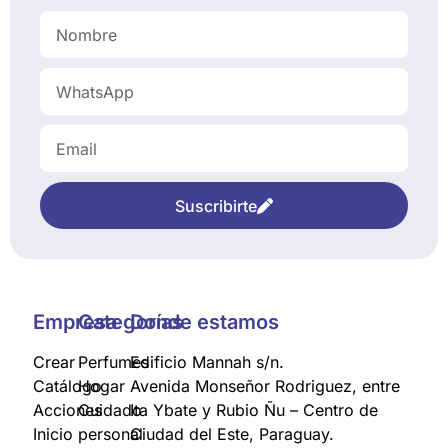
Suscribirte
Empresa
Categorías
Donde estamos
Crear
Perfumes
Edificio Mannah s/n.
Catálogo
Hogar
Avenida Monseñor Rodriguez, entre
Acciones
Cuidado
Ita Ybate y Rubio Ñu – Centro de
Inicio
personal
Ciudad del Este, Paraguay.