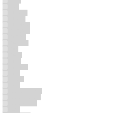
Abyat
Afaq
Al Aqeeq
Al Fares
Al Malakia
AL TURAS
Al-Fakhr
Alentador
Alibi
Almas
Alqila
Andeluna
Ariaz
ARMAF
Astor
Banana Republic
Baron d'Arignac
Baron Romero
Bebe