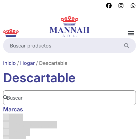
Inicio
/
Hogar
/ Descartable
Descartable
Marcas
Abril
Absinthe Hapsburg
Absolut