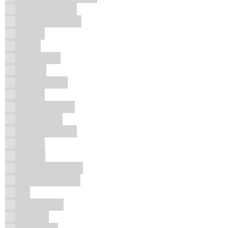
Chic and Glam
Chtoura Garden
Colian
Cuba
Cutty Sark
Danisa
Datiles Zahu
Divino
Divino Mezcal
Don Simon
Dubai Perfums
Ducati
Emper
Emper Miniatura
Famous Grouse
FE
Ferrari Blue
Fofinho