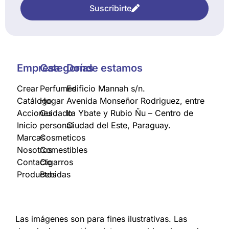
Suscribirte
Empresa
Categorías
Donde estamos
Crear
Perfumes
Edificio Mannah s/n.
Catálogo
Hogar
Avenida Monseñor Rodriguez, entre
Acciones
Cuidado
Ita Ybate y Rubio Ñu – Centro de
Inicio
personal
Ciudad del Este, Paraguay.
Marcas
Cosmeticos
Nosotros
Comestibles
Contacto
Cigarros
Productos
Bebidas
Las imágenes son para fines ilustrativas. Las