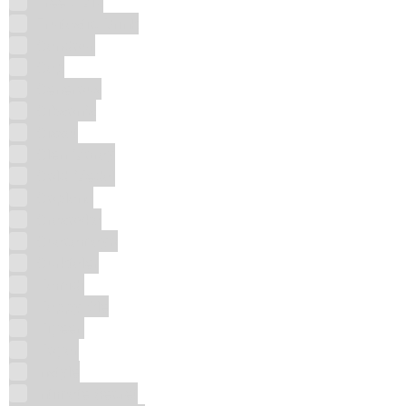
Freez Mix
Fruitastic Drink
Gandour
Gap
Generous
Gibson's
Gissat
Glen Moray
Gold Medal
Goplana
Grasovka
Guacamayo
Gurktaler
Hamidi
Happy Ole
Higeen
Hogar
Instyle
Intimate Secret