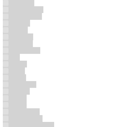
Beng Beng
Bodega Balbas
Bodegas Caro
Bollinger
Bottega
Braccialini
Brasilberg
Bruichladdich
Brut
Calnort
Calvet
Camus
Caron Paris
Castania
Catto's
Caviart
Charles Roux
Chateau Ksara
Chateau Los Boldos