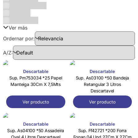
Liquore Strega
Lokmas
Los Boldos
Ver más
Ordernar por:
A/Z:
Descartable
Descartable
Sup. Pm753034 *25 Papel
Sup. As03100 *50 Bandeja
Manteiga 30Cm X 7,5Mts
Retangular 3 Litros
Descartavel
Ver producto
Ver producto
Descartable
Descartable
Sup. As04100 *50 Assadeira
Sup. Ff42721 *200 Forra
Oval 4 Litros Descartavel
Fogao 04 Und 27Cm X 27Cm