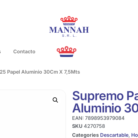
s
Contacto
5 Papel Aluminio 30Cm X 7,5Mts
Supremo P
Aluminio 3
EAN:
7898953979084
SKU
4270758
Categories
Descartable
,
Ho