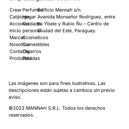
Crear
Perfumes
Edificio Mannah s/n.
Catálogo
Hogar
Avenida Monseñor Rodriguez, entre
Acciones
Cuidado
Ita Ybate y Rubio Ñu – Centro de
Inicio
personal
Ciudad del Este, Paraguay.
Marcas
Cosmeticos
Nosotros
Comestibles
Contacto
Cigarros
Productos
Bebidas
Las imágenes son para fines ilustrativas. Las
descripciones están sujetas a cambios sin previo
aviso.
©2023 MANNAH S.R.L. Todos los derechos
reservados.