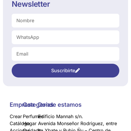
Newsletter
Suscribirte
Empresa
Categorías
Donde estamos
Crear
Perfumes
Edificio Mannah s/n.
Catálogo
Hogar
Avenida Monseñor Rodriguez, entre
Acciones
Cuidado
Ita Ybate y Rubio Ñu – Centro de