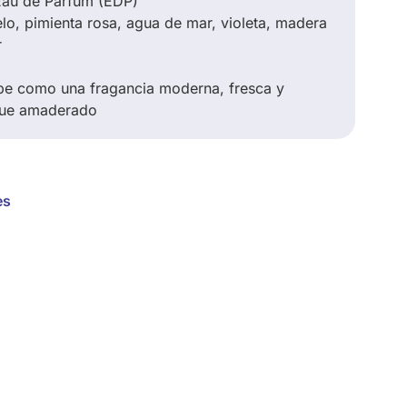
au de Parfum (EDP)
o, pimienta rosa, agua de mar, violeta, madera
r
be como una fragancia moderna, fresca y
oque amaderado
es