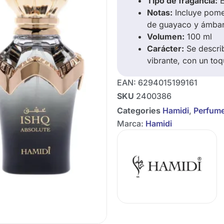
Tipo de fragancia:
E
Notas:
Incluye pomel
de guayaco y ámba
Volumen:
100 ml
Carácter:
Se descri
vibrante, con un t
EAN:
6294015199161
SKU
2400386
Categories
Hamidi
,
Perfum
Marca:
Hamidi