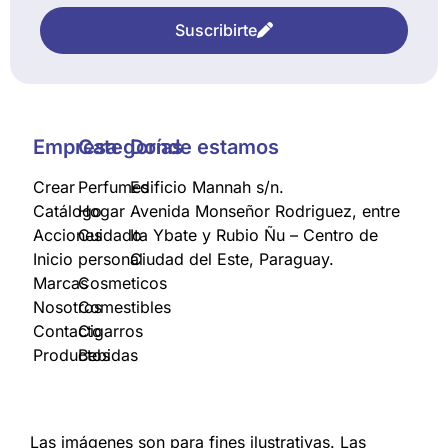
Suscribirte
Empresa
Categorías
Donde estamos
Crear
Perfumes
Edificio Mannah s/n.
Catálogo
Hogar
Avenida Monseñor Rodriguez, entre
Acciones
Cuidado
Ita Ybate y Rubio Ñu – Centro de
Inicio
personal
Ciudad del Este, Paraguay.
Marcas
Cosmeticos
Nosotros
Comestibles
Contacto
Cigarros
Productos
Bebidas
Las imágenes son para fines ilustrativas. Las