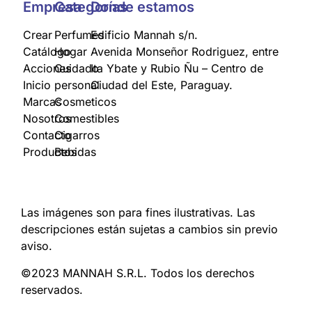
Empresa
Categorías
Donde estamos
Crear
Perfumes
Edificio Mannah s/n.
Catálogo
Hogar
Avenida Monseñor Rodriguez, entre
Acciones
Cuidado
Ita Ybate y Rubio Ñu – Centro de
Inicio
personal
Ciudad del Este, Paraguay.
Marcas
Cosmeticos
Nosotros
Comestibles
Contacto
Cigarros
Productos
Bebidas
Las imágenes son para fines ilustrativas. Las
descripciones están sujetas a cambios sin previo
aviso.
©2023 MANNAH S.R.L. Todos los derechos
reservados.