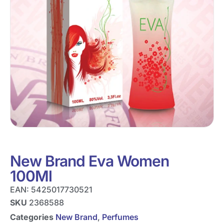
New Brand Eva Women
100Ml
EAN:
5425017730521
SKU
2368588
Categories
New Brand
,
Perfumes