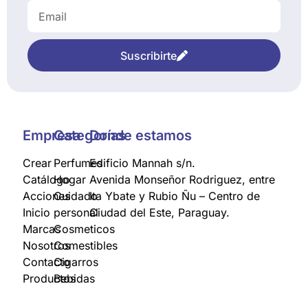
Suscribirte
Empresa
Categorías
Donde estamos
Crear
Perfumes
Edificio Mannah s/n.
Catálogo
Hogar
Avenida Monseñor Rodriguez, entre
Acciones
Cuidado
Ita Ybate y Rubio Ñu – Centro de
Inicio
personal
Ciudad del Este, Paraguay.
Marcas
Cosmeticos
Nosotros
Comestibles
Contacto
Cigarros
Productos
Bebidas