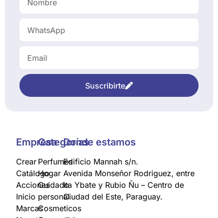
Suscribirte
Empresa
Categorías
Donde estamos
Crear
Perfumes
Edificio Mannah s/n.
Catálogo
Hogar
Avenida Monseñor Rodriguez, entre
Acciones
Cuidado
Ita Ybate y Rubio Ñu – Centro de
Inicio
personal
Ciudad del Este, Paraguay.
Marcas
Cosmeticos