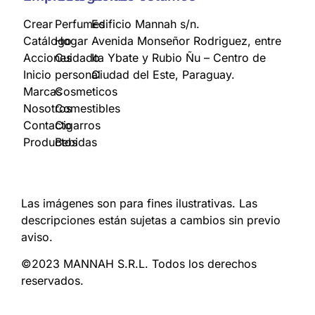
Crear
Perfumes
Edificio Mannah s/n.
Catálogo
Hogar
Avenida Monseñor Rodriguez, entre
Acciones
Cuidado
Ita Ybate y Rubio Ñu – Centro de
Inicio
personal
Ciudad del Este, Paraguay.
Marcas
Cosmeticos
Nosotros
Comestibles
Contacto
Cigarros
Productos
Bebidas
Las imágenes son para fines ilustrativas. Las
descripciones están sujetas a cambios sin previo
aviso.
©2023 MANNAH S.R.L. Todos los derechos
reservados.