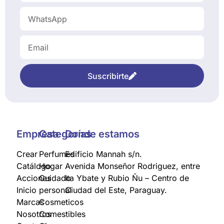
Suscribirte
Empresa
Categorías
Donde estamos
Crear
Perfumes
Edificio Mannah s/n.
Catálogo
Hogar
Avenida Monseñor Rodriguez, entre
Acciones
Cuidado
Ita Ybate y Rubio Ñu – Centro de
Inicio
personal
Ciudad del Este, Paraguay.
Marcas
Cosmeticos
Nosotros
Comestibles