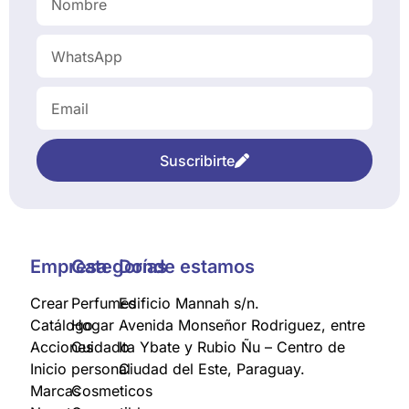
Suscribirte
Empresa
Categorías
Donde estamos
Crear
Perfumes
Edificio Mannah s/n.
Catálogo
Hogar
Avenida Monseñor Rodriguez, entre
Acciones
Cuidado
Ita Ybate y Rubio Ñu – Centro de
Inicio
personal
Ciudad del Este, Paraguay.
Marcas
Cosmeticos