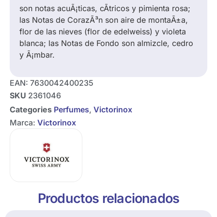
son notas acuÃ¡ticas, cÃ­tricos y pimienta rosa;
las Notas de CorazÃ³n son aire de montaÃ±a,
flor de las nieves (flor de edelweiss) y violeta
blanca; las Notas de Fondo son almizcle, cedro
y Ã¡mbar.
EAN:
7630042400235
SKU
2361046
Categories
Perfumes
,
Victorinox
Marca:
Victorinox
Productos relacionados