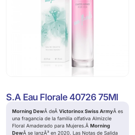
S.A Eau Florale 40726 75Ml
Morning Dew
Â deÂ
Victorinox Swiss Army
Â es
una fragancia de la familia olfativa Almizcle
Floral Amaderado para Mujeres.Â
Morning
Dew
Â se lanzÃ³ en 2020. Las Notas de Salida