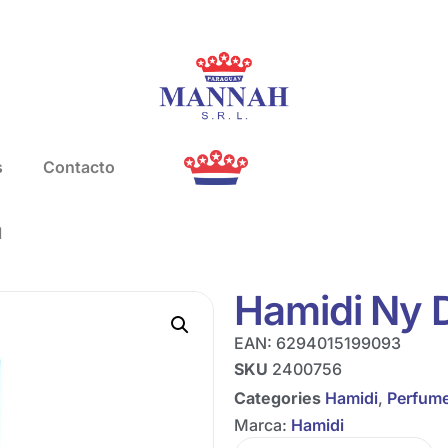
s
Contacto
l
Hamidi Ny 
EAN:
6294015199093
SKU
2400756
Categories
Hamidi
,
Perfum
Marca:
Hamidi